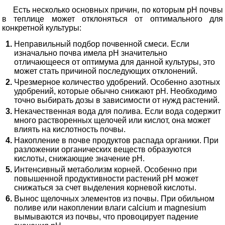
Есть несколько основных причин, по которым pH почвы
в теплице может отклоняться от оптимального для
конкретной культуры:
Неправильный подбор почвенной смеси. Если
изначально почва имела pH значительно
отличающееся от оптимума для данной культуры, это
может стать причиной последующих отклонений.
Чрезмерное количество удобрений. Особенно азотных
удобрений, которые обычно снижают pH. Необходимо
точно выбирать дозы в зависимости от нужд растений.
Некачественная вода для полива. Если вода содержит
много растворенных щелочей или кислот, она может
влиять на кислотность почвы.
Накопление в почве продуктов распада органики. При
разложении органических веществ образуются
кислоты, снижающие значение pH.
Интенсивный метаболизм корней. Особенно при
повышенной продуктивности растений pH может
снижаться за счет выделения корневой кислоты.
Вынос щелочных элементов из почвы. При обильном
поливе или накоплении влаги calcium и magnesium
вымываются из почвы, что провоцирует падение