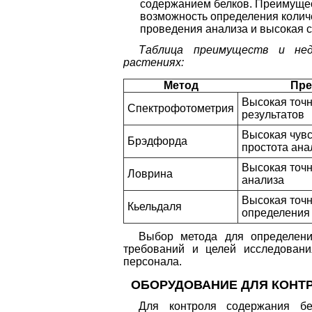
содержанием белков. Преимущес
возможность определения количе
проведения анализа и высокая 
Таблица преимуществ и нед
растениях:
Метод
Пре
Высокая точн
Спектрофотометрия
результатов
Высокая чувс
Брэдфорда
простота ана
Высокая точн
Ловрина
анализа
Высокая точн
Кьельдаля
определения
Выбор метода для определени
требований и целей исследовани
персонала.
ОБОРУДОВАНИЕ ДЛЯ КОНТ
Для контроля содержания бе