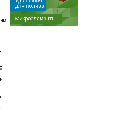
Удобрения
для полива
Микроэлементы
рим
ь
й
 и
й
е