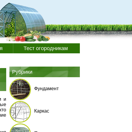
я
Тест огородникам
Рубрики
Фундамент
и и
рые
кто
Каркас
ние