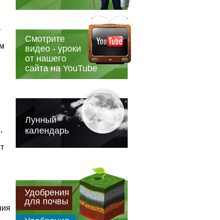
ь
Смотрите
ом
видео - уроки
от нашего
сайта на YouTube
Лунный
,
календарь
т
Удобрения
для почвы
ния