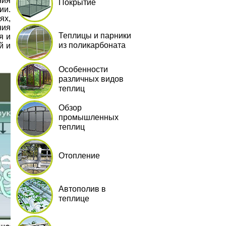
ния
Покрытие
ии.
ях,
ния
Теплицы и парники
я и
из поликарбоната
й и
Особенности
различных видов
теплиц
Обзор
промышленных
теплиц
Отопление
Автополив в
теплице