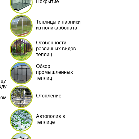
Покрытие
Теплицы и парники
из поликарбоната
Особенности
различных видов
теплиц
Обзор
промышленных
теплиц
цу,
жду
Отопление
том
Автополив в
теплице