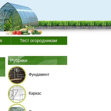
я
Тест огородникам
Рубрики
Фундамент
Каркас