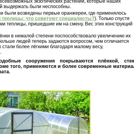
севозможных экзотических растений, которые наших
ий выдержать были неспособны.
ии были возведены первые оранжереи, где применялось
я теплицы: что советуют специалисты?
). Только спустя
ми теплицы, пришедшие им на смену. Вес этих конструкций 
ёнки в немалой степени поспособствовало увеличению их
 больше людей теперь задаются вопросом, чем отличается
х стали более лёгкими благодаря малому весу,
.
одобные сооружения покрываются плёнкой, сте
роме того, применяются и более современные матери
ата.