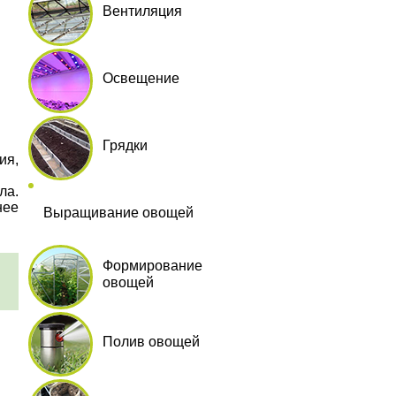
Вентиляция
Освещение
Грядки
ия,
ла.
нее
Выращивание овощей
Формирование
овощей
Полив овощей