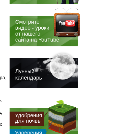
Смотрите
видео - уроки
от нашего
сайта на YouTube
Лунный
календарь
ра,
ь
,
Удобрения
для почвы
х
Удобрения