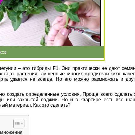
нков
тунии – это гибриды F1. Они практически не дают семян
астают растения, лишенные многих «родительских» качес
рта удается не всегда. Но его можно размножать и дру
но создать определенные условия. Проще всего сделать 
цы или закрытой лоджии. Но и в квартире есть все ша
ный материал. Как это сделать?
змножения