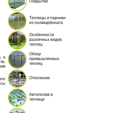
Покрытие
Теплицы и парники
из поликарбоната
Особенности
различных видов
теплиц
Обзор
, а
промышленных
тв.
теплиц
гим
Отопление
это
нсы
Автополив в
теплице