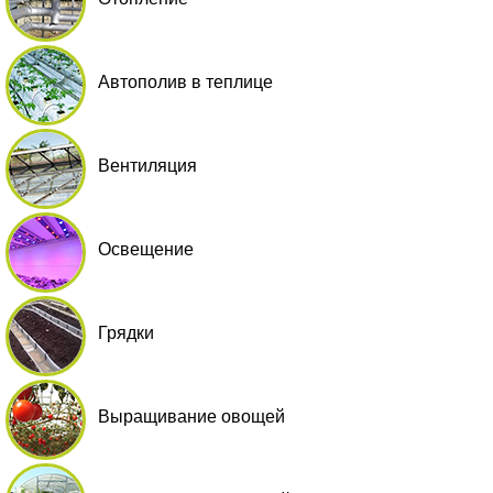
Автополив в теплице
Вентиляция
Освещение
Грядки
Выращивание овощей