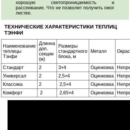
хорошую светопроницаемость и
рассеивание. Что не позволит получить ожог
листве.
ТЕХНИЧЕСКИЕ ХАРАКТЕРИСТИКИ ТЕПЛИЦ
ТЭНФИ
Длинна
Наименование
Размеры
доп.
теплицы
стандартного
Металл
Окрас
секции
Тэнфи
блока, м
(м)
Стандарт
2
3×4
Оцинковка
Непр
Универсал
2
2,5×4
Оцинковка
Непр
Классика
2
2,5×4
Оцинковка
Непр
Комфорт
2
2,65×4
Оцинковка
Непр