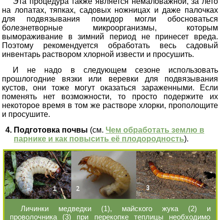
Эта процедура также является немаловажной, за лето
на лопатах, тяпках, садовых ножницах и даже палочках
для подвязывания помидор могли обосноваться
болезнетворные микроорганизмы, которым
вымораживание в зимний период не принесет вреда.
Поэтому рекомендуется обработать весь садовый
инвентарь раствором хлорной извести и просушить.
И не надо в следующем сезоне использовать
прошлогодние вязки или веревки для подвязывания
кустов, они тоже могут оказаться зараженными. Если
поменять нет возможности, то просто подержите их
некоторое время в том же растворе хлорки, прополощите
и просушите.
Подготовка почвы
(см.
Чем обработать землю в
парнике и как повысить её плодородность
).
Личинки медведки (1), майского жука (2) и
проволочника (3) при перекопке теплицы необходимо