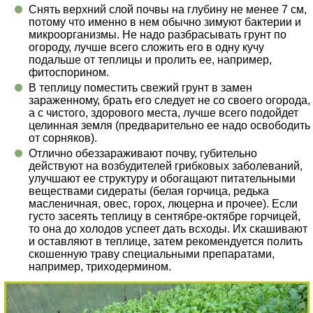
Снять верхний слой почвы на глубину не менее 7 см,
потому что именно в нем обычно зимуют бактерии и
микроорганизмы. Не надо разбрасывать грунт по
огороду, лучше всего сложить его в одну кучу
подальше от теплицы и пролить ее, например,
фитоспорином.
В теплицу поместить свежий грунт в замен
зараженному, брать его следует не со своего огорода,
а с чистого, здорового места, лучше всего подойдет
целинная земля (предварительно ее надо освободить
от сорняков).
Отлично обеззараживают почву, губительно
действуют на возбудителей грибковых заболеваний,
улучшают ее структуру и обогащают питательными
веществами сидераты (белая горчица, редька
масленичная, овес, горох, люцерна и прочее). Если
густо засеять теплицу в сентябре-октябре горчицей,
то она до холодов успеет дать всходы. Их скашивают
и оставляют в теплице, затем рекомендуется полить
скошенную траву специальными препаратами,
например, триходермином.