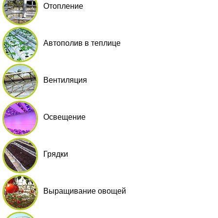
Отопление
Автополив в теплице
Вентиляция
Освещение
Грядки
Выращивание овощей