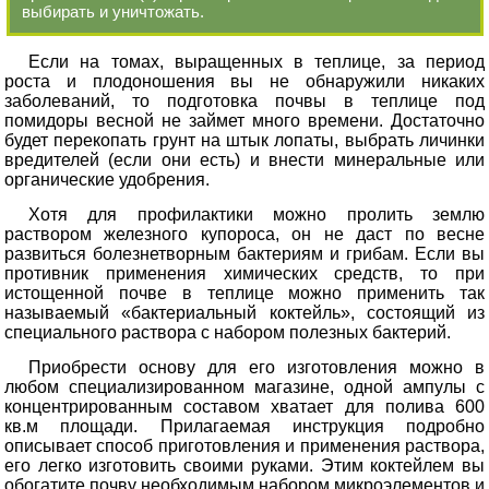
выбирать и уничтожать.
Если на томах, выращенных в теплице, за период
роста и плодоношения вы не обнаружили никаких
заболеваний, то подготовка почвы в теплице под
помидоры весной не займет много времени. Достаточно
будет перекопать грунт на штык лопаты, выбрать личинки
вредителей (если они есть) и внести минеральные или
органические удобрения.
Хотя для профилактики можно пролить землю
раствором железного купороса, он не даст по весне
развиться болезнетворным бактериям и грибам. Если вы
противник применения химических средств, то при
истощенной почве в теплице можно применить так
называемый «бактериальный коктейль», состоящий из
специального раствора с набором полезных бактерий.
Приобрести основу для его изготовления можно в
любом специализированном магазине, одной ампулы с
концентрированным составом хватает для полива 600
кв.м площади. Прилагаемая инструкция подробно
описывает способ приготовления и применения раствора,
его легко изготовить своими руками. Этим коктейлем вы
обогатите почву необходимым набором микроэлементов и